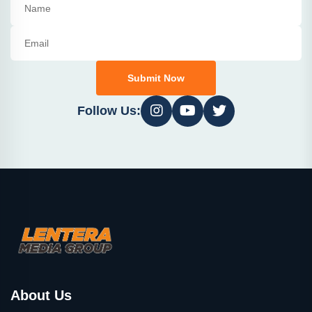
Submit Now
Follow Us:
About Us