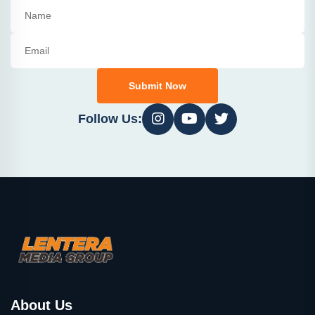
Submit Now
Follow Us:
About Us