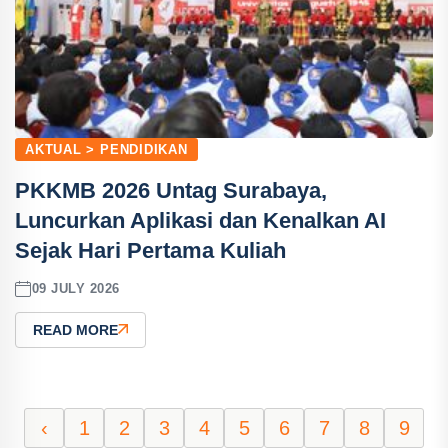
AKTUAL > PENDIDIKAN
PKKMB 2026 Untag Surabaya,
Luncurkan Aplikasi dan Kenalkan AI
Sejak Hari Pertama Kuliah
09 JULY 2026
READ MORE
‹
1
2
3
4
5
6
7
8
9