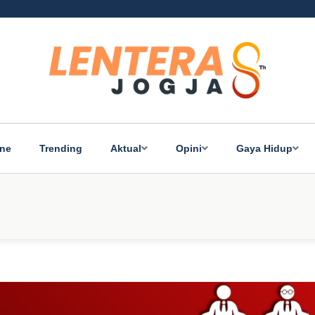
ine
Trending
Aktual
Opini
Gaya Hidup