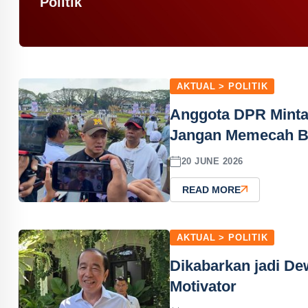
Politik
AKTUAL > POLITIK
Anggota DPR Minta
Jangan Memecah B
20 JUNE 2026
READ MORE
AKTUAL > POLITIK
Dikabarkan jadi D
Motivator