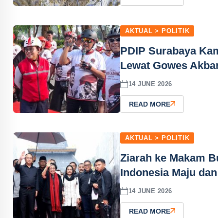
AKTUAL > POLITIK
PDIP Surabaya Ka
Lewat Gowes Akba
14 JUNE 2026
READ MORE
AKTUAL > POLITIK
Ziarah ke Makam Bu
Indonesia Maju dan
14 JUNE 2026
READ MORE