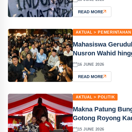
READ MORE
AKTUAL > PEMERINTAHAN
Mahasiswa Geruduk
Nusron Wahid hing
16 JUNE 2026
READ MORE
AKTUAL > POLITIK
Makna Patung Bung 
Gotong Royong Kad
15 JUNE 2026