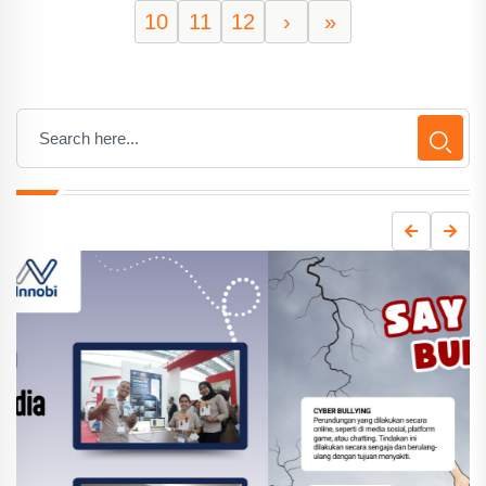
10
11
12
›
»