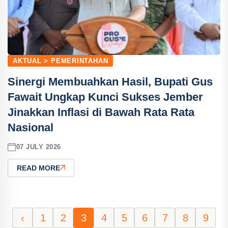
AKTUAL > PEMERINTAHAN
Sinergi Membuahkan Hasil, Bupati Gus
Fawait Ungkap Kunci Sukses Jember
Jinakkan Inflasi di Bawah Rata Rata
Nasional
07 JULY 2026
READ MORE
‹
1
2
3
4
5
6
7
8
9